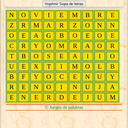
N
O
V
I
E
M
B
R
E
Z
R
M
A
R
Z
O
N
N
O
E
A
G
B
O
E
O
E
C
R
Y
O
M
R
A
O
R
T
B
O
S
E
A
I
I
O
U
E
X
T
I
M
O
L
B
B
F
Y
O
C
E
N
U
Y
R
E
N
O
I
N
U
J
A
E
N
E
R
D
E
J
U
M
© Juegos de palabras