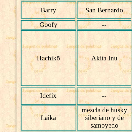
Barry
San Bernardo
Goofy
--
Hachikō
Akita Inu
Idefix
--
mezcla de husky
Laika
siberiano y de
samoyedo