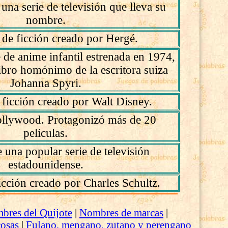
una serie de televisión que lleva su
nombre.
 de ficción creado por Hergé.
e de anime infantil estrenada en 1974,
libro homónimo de la escritora suiza
Johanna Spyri.
 ficción creado por Walt Disney.
Hollywood. Protagonizó más de 20
películas.
 una popular serie de televisión
estadounidense.
icción creado por Charles Schultz.
bres del Quijote
|
Nombres de marcas
|
cosas
|
Fulano, mengano, zutano y perengano