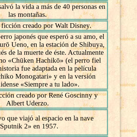
alvó la vida a más de 40 personas en
las montañas.
 ficción creado por Walt Disney.
erro japonés que esperó a su amo, el
urō Ueno, en la estación de Shibuya,
ués de la muerte de éste. Actualmente
mo «Chūken Hachikō» (el perro fiel
istoria fue adaptada en la película
hiko Monogatari» y en la versión
idense «Siempre a tu lado».
icción creado por René Goscinny y
Albert Uderzo.
vo que viajó al espacio en la nave
Sputnik 2» en 1957.