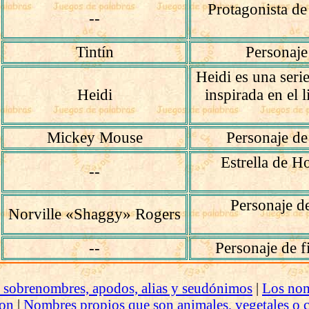
Protagonista de 
--
Tintín
Personaje
Heidi es una seri
Heidi
inspirada en el 
Mickey Mouse
Personaje de
Estrella de 
--
Personaje de
Norville «Shaggy» Rogers
--
Personaje de f
 sobrenombres, apodos, alias y seudónimos
|
Los nom
on
|
Nombres propios que son animales, vegetales o 