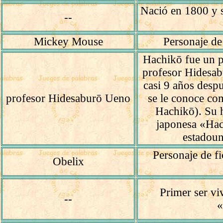
Nació en 1800 y s
--
Mickey Mouse
Personaje de
Hachikō fue un p
profesor Hidesab
casi 9 años desp
profesor Hidesaburō Ueno
se le conoce co
Hachikō). Su h
japonesa «Hac
estadoun
Personaje de f
Obelix
Primer ser vi
--
«