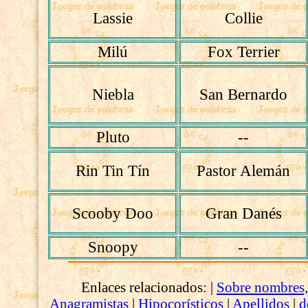
Lassie
Collie
Milú
Fox Terrier
Niebla
San Bernardo
Pluto
--
Rin Tin Tín
Pastor Alemán
Scooby Doo
Gran Danés
Snoopy
--
Enlaces relacionados: |
Sobre nombres,
Anagramistas
|
Hipocorísticos
|
Apellidos
|
d